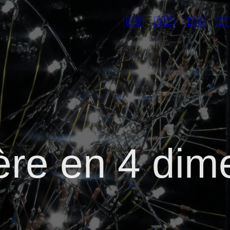
🇬🇧
🇩🇪
🇪🇸
🇮
ière en 4 dim